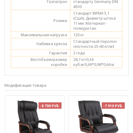
Газпатрон
стандарту Germany DIN
4550
Стандарт BIFMA 5,1
(США). Диаметр штока
Ролики
11 мм. Материал -
полиуретан
Максимальная нагрузка
120 кг
Стандартный поролон
Набивка кресла
плотности 25-40 кг/м3
Гарантия
2 года
Вес/объем/размер
28,7 кг/0,34
коробки
куб.м/0,69*0,98*0,64 м
Модификации товара
-8 700 РУБ.
-7 910 РУБ.