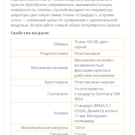
кресла приобрела современную, минималистичную
поверхность спинки, строгий молдинг по периметру,
широкую цветовую гамму ткани «стандарт», а кроме
этого — снижение цены по сравнению с оригинальной
моделью. Встречайте: новый облик популярного кресла.
Свойства модели:
Ткань OS-08, цвет
Обивка
серый
Подлокотники
Пластиковые
Механизм качания с
возможностью
Механизм качания
фиксации кресла в
рабочем положении
Крестовина
Пластиковая черная
3 категории по
Газпатрон
стандарту Germany DIN
4550
Стандарт BIFMA 5,1
(США). Диаметр штока
Ролики
11 мм. Материал -
полиамид
Максимальная нагрузка
120 кг
Гарантия
2 года