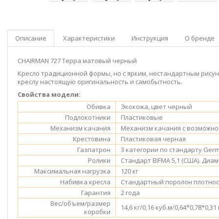
Описание
Характеристики
Инструкция
О бренде
CHAIRMAN 727 Терра матовый черный
Кресло традиционной формы, но с ярким, нестандартным рису
креслу настоящую оригинальность и самобытность.
Свойства модели:
Обивка
Экокожа, цвет черный
Подлокотники
Пластиковые
Механизм качания
Механизм качания с возможно
Крестовина
Пластиковая черная
Газпатрон
3 категории по стандарту Germ
Ролики
Стандарт BIFMA 5,1 (США). Диа
Максимальная нагрузка
120 кг
Набивка кресла
Стандартный поролон плотност
Гарантия
2 года
Вес/объем/размер
14,6 кг/0,16 куб.м/0,64*0,78*0,31
коробки