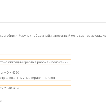
нком обивки. Рисунок - объемный, нанесенный методом термоклишир
стью фиксации кресла в рабочем положении
any DIN 4550
метр штока 11 мм. Материал - нейлон
и 25-40 кг/м3
 м