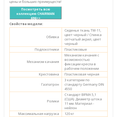
цены и больших преимуществ!
Посмотреть всю
коллекцию CHAIRMAN
696>>
Свойства модели:
Сиденье ткань TW-11,
цвет черный / Спинка
Обивка
сетчатый акрил, цвет
черный
Подлокотники
Пластиковые
Механизм качания с
возможностью
Механизм качания
фиксации кресла в
рабочем положении
Крестовина
Пластиковая черная
3 категории по
Газпатрон
стандарту Germany DIN
4550
Стандарт BIFMA 5,1
(США). Диаметр штока
Ролики
11 мм. Материал -
нейлон
Максимальная нагрузка
120 кг